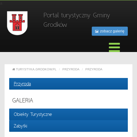
a
Portal turystyczny Gminy
Grodków
zobacz galerię
TURYSTYKA.GRODKOW.PL
PRZYRODA
PRZYRODA
Przyroda
GALERIA
Obiekty Turystyczne
Zabytki