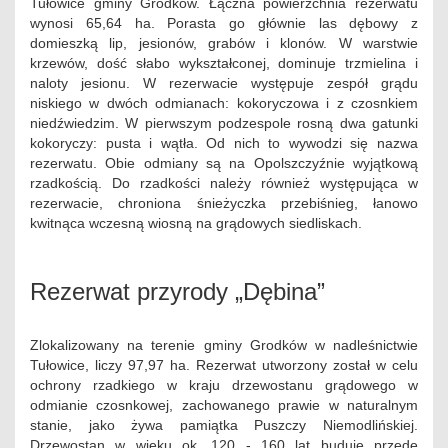
Tułowice gminy Grodków. Łączna powierzchnia rezerwatu
wynosi 65,64 ha. Porasta go głównie las dębowy z
domieszką lip, jesionów, grabów i klonów. W warstwie
krzewów, dość słabo wykształconej, dominuje trzmielina i
naloty jesionu. W rezerwacie występuje zespół grądu
niskiego w dwóch odmianach: kokoryczowa i z czosnkiem
niedźwiedzim. W pierwszym podzespole rosną dwa gatunki
kokoryczy: pusta i wątła. Od nich to wywodzi się nazwa
rezerwatu. Obie odmiany są na Opolszczyźnie wyjątkową
rzadkością. Do rzadkości należy również występująca w
rezerwacie, chroniona śnieżyczka przebiśnieg, łanowo
kwitnąca wczesną wiosną na grądowych siedliskach.
Rezerwat przyrody „Dębina”
Zlokalizowany na terenie gminy Grodków w nadleśnictwie
Tułowice, liczy 97,97 ha. Rezerwat utworzony został w celu
ochrony rzadkiego w kraju drzewostanu grądowego w
odmianie czosnkowej, zachowanego prawie w naturalnym
stanie, jako żywa pamiątka Puszczy Niemodlińskiej.
Drzewostan w wieku ok. 120 - 160 lat buduje przede